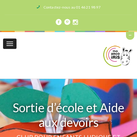
Contactez-nous au 01 46 21 98 97
Toggle
navigation
Sortie d’école et Aide
aux devoirs
CLUB POUR ENFANTS LUDIQUE ET