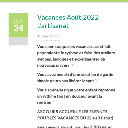
Vacances Août 2022
AOÛT
L’artisanat
24
VACANCES
2022
Vous pensez que les
vacances
, c’est fait
pour ralentir le rythme et faire des ateliers
sympas, ludiques et expérimenter de
nouveaux univers
?
Vous avez besoin d’une
solution
de garde
simple pour
vous libérer l’esprit
?
Vous souhaitez que votre enfant reprenne
un rythme tout en douceur avant la
rentrée
?
ARCO IRIS ACCUEILLE LES ENFANTS
POUR LES VACANCES
DU 22 au 31 août)
Amusement garanti pour les
3-10 ans
, en