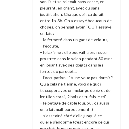
son lit et se relevait sans cesse, en
pleurant, en criant, avec ou sans
justification. Chaque soir, ça durait
entre 1h-3h. On a essayé beaucoup de
choses, on pensait avoir TOUT essayé
en fait :
– la fermeté dans un gant de velours,
– l’écoute,
– le laxisme : elle pouvait alors rester
prostrée dans le salon pendant 30 mins
en jouant avec ses doigts dans les
fentes du parquet…
– l’occupation : “tu ne veux pas dormir ?
Qu’à cela ne tienne, voici de quoi
t’occuper avec un mélange de riz et de
lentilles corail, 2 bols et tu fais le tri”
– le pétage de câble (oui, oui, ça aussi
on a fait malheureusement !)
– s’asseoir à côté d’elle jusqu’à ce
qu’elle s’endorme (c’est encore ce qui
marchait le mieux mais ça pouvait