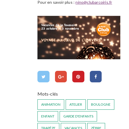
Pour en savoir plus :
nino@clubarcoiris.fr
Mots-clés
ANIMATION
ATELIER
BOULOGNE
ENFANT
GARDE D'ENFANTS
TRAPÈZE
VACANCES
ZÈBRE