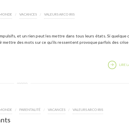
E MONDE
VACANCES
VALEURS ARCO IRIS
mpulsifs, et un rien peut les mettre dans tous leurs états. Si quelque
oir mettre des mots sur ce qu’ils ressentent provoque parfois des crise
LIRE L
E MONDE
PARENTALITÉ
VACANCES
VALEURS ARCO IRIS
ants