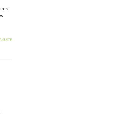
nants
es
A SUITE
u