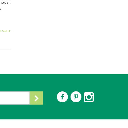
nous !
s
A SUITE