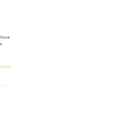
 chose
s.
A SUITE