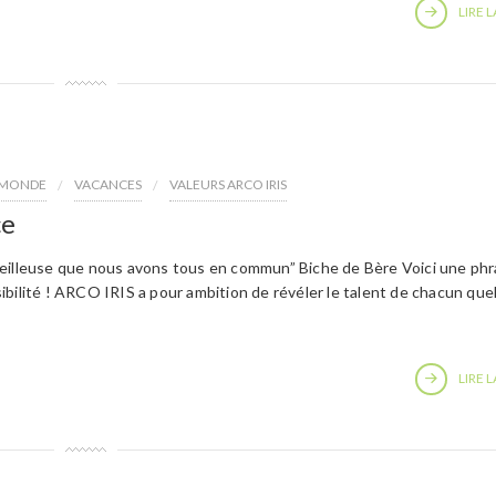
LIRE L
E MONDE
VACANCES
VALEURS ARCO IRIS
ce
veilleuse que nous avons tous en commun” Biche de Bère Voici une ph
bilité ! ARCO IRIS a pour ambition de révéler le talent de chacun quel 
LIRE L