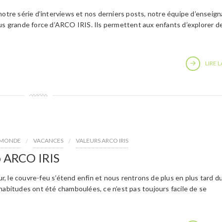
notre série d’interviews et nos derniers posts, notre équipe d’enseig
lus grande force d’ARCO IRIS. Ils permettent aux enfants d’explorer d
LIRE L
E MONDE
VACANCES
VALEURS ARCO IRIS
b ARCO IRIS
our, le couvre-feu s’étend enfin et nous rentrons de plus en plus tard d
habitudes ont été chamboulées, ce n’est pas toujours facile de se