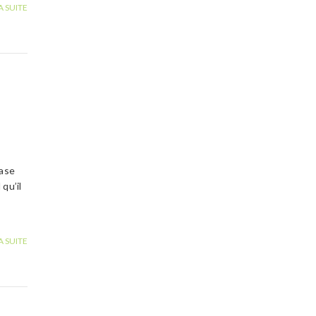
A SUITE
rase
qu’il
A SUITE