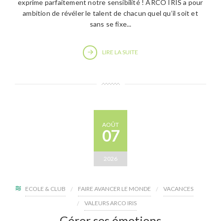
exprime parfaitement notre sensibilité ! ARCO IRIS a pour
ambition de révéler le talent de chacun quel qu’il soit et
sans se fixe...
LIRE LA SUITE
AOÛT
07
2026
ECOLE & CLUB
FAIRE AVANCER LE MONDE
VACANCES
VALEURS ARCO IRIS
Gérer ses émotions