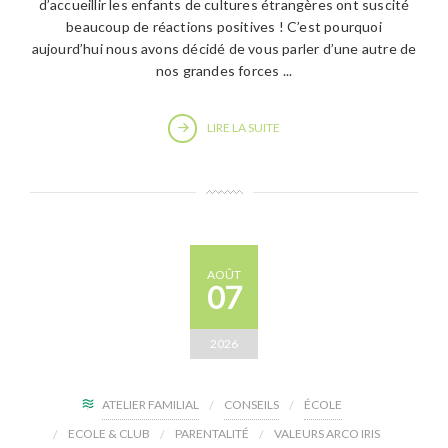
d’accueillir les enfants de cultures étrangères ont suscité
beaucoup de réactions positives ! C’est pourquoi
aujourd’hui nous avons décidé de vous parler d’une autre de
nos grandes forces ...
LIRE LA SUITE
AOÛT
07
2026
ATELIER FAMILIAL
CONSEILS
ÉCOLE
ECOLE & CLUB
PARENTALITÉ
VALEURS ARCO IRIS