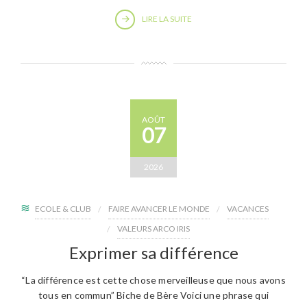
LIRE LA SUITE
AOÛT
07
2026
ECOLE & CLUB
FAIRE AVANCER LE MONDE
VACANCES
VALEURS ARCO IRIS
Exprimer sa différence
“La différence est cette chose merveilleuse que nous avons
tous en commun” Biche de Bère Voici une phrase qui