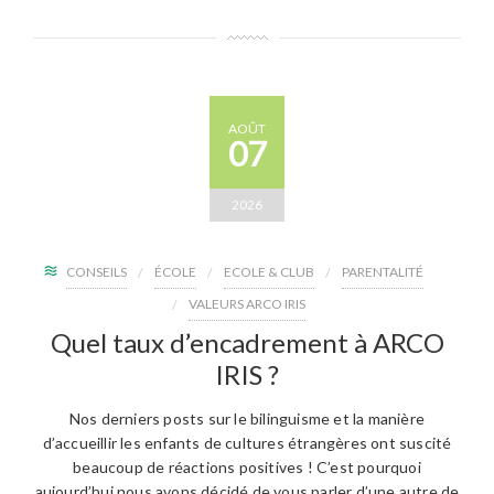
AOÛT
07
2026
CONSEILS
ÉCOLE
ECOLE & CLUB
PARENTALITÉ
VALEURS ARCO IRIS
Quel taux d’encadrement à ARCO
IRIS ?
Nos derniers posts sur le bilinguisme et la manière
d’accueillir les enfants de cultures étrangères ont suscité
beaucoup de réactions positives ! C’est pourquoi
aujourd’hui nous avons décidé de vous parler d’une autre de