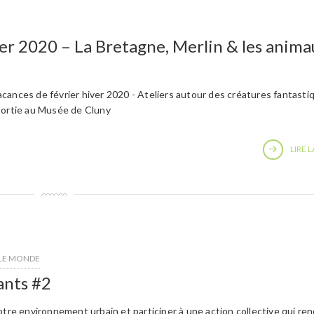
er 2020 – La Bretagne, Merlin & les anima
cances de février hiver 2020 - Ateliers autour des créatures fantasti
sortie au Musée de Cluny
LIRE L
 LE MONDE
ants #2
notre environnement urbain et participer à une action collective qui re