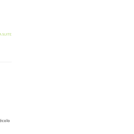
A SUITE
écolo