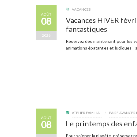
VACANCES
AOÛT
08
Vacances HIVER févri
fantastiques
2026
Réservez dès maintenant pour les va
animations épatantes et ludiques - 
ATELIER FAMILIAL
FAIRE AVANCER
AOÛT
08
Le printemps des enf
Pour soigner la planète, préserver 