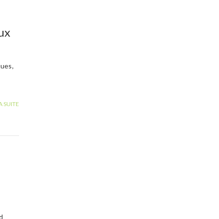
ux
ques,
A SUITE
nd