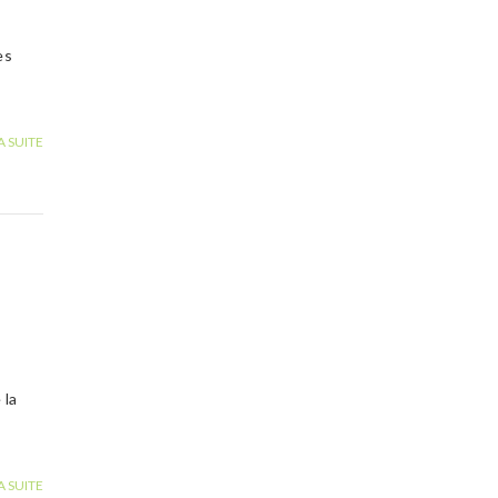
es
A SUITE
la
A SUITE