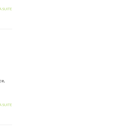
A SUITE
ce,
A SUITE