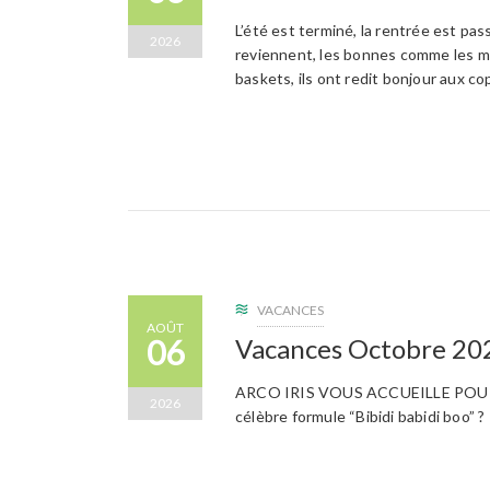
L’été est terminé, la rentrée est p
2026
reviennent, les bonnes comme les ma
baskets, ils ont redit bonjour aux cop
VACANCES
AOÛT
06
Vacances Octobre 202
ARCO IRIS VOUS ACCUEILLE POUR
2026
célèbre formule “Bibidi babidi boo” ?