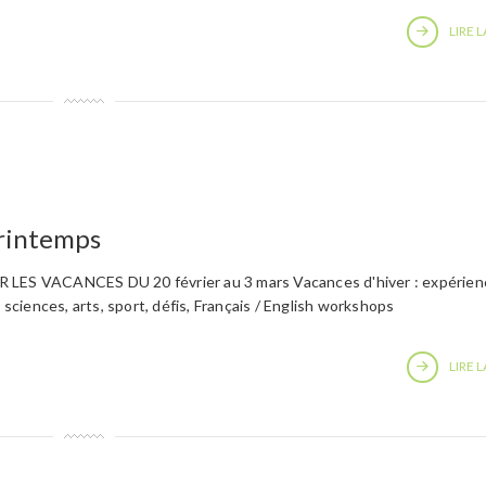
LIRE L
printemps
S VACANCES DU 20 février au 3 mars Vacances d'hiver : expérien
, sciences, arts, sport, défis, Français / English workshops
LIRE L