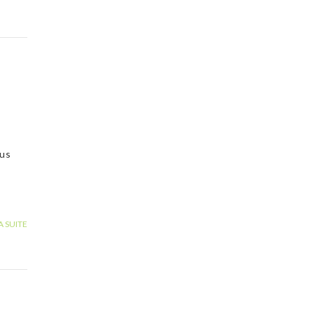
ous
A SUITE