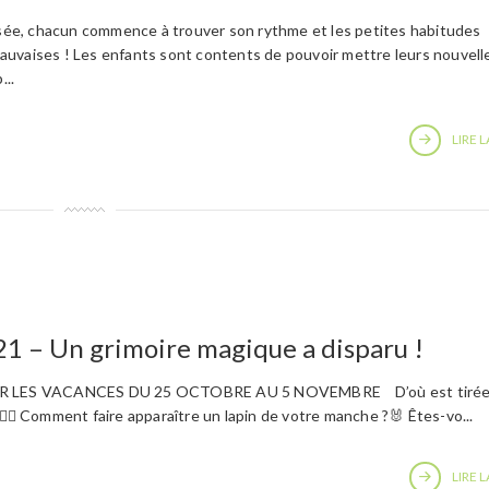
assée, chacun commence à trouver son rythme et les petites habitudes
uvaises ! Les enfants sont contents de pouvoir mettre leurs nouvell
...
LIRE L
1 – Un grimoire magique a disparu !
 LES VACANCES DU 25 OCTOBRE AU 5 NOVEMBRE D’où est tirée 
 🧙‍♂️ Comment faire apparaître un lapin de votre manche ?🐰 Êtes-vo...
LIRE L