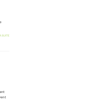
ie
A SUITE
ant
uvent