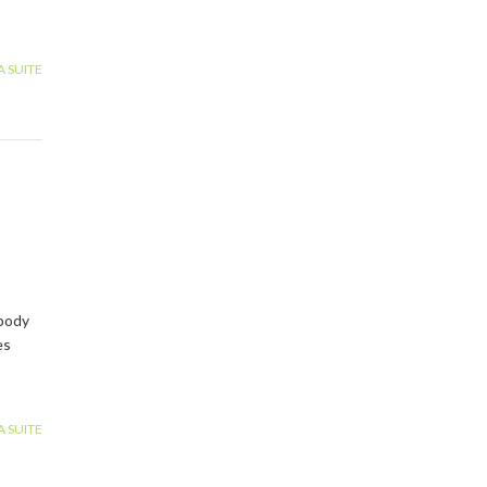
A SUITE
body
es
A SUITE