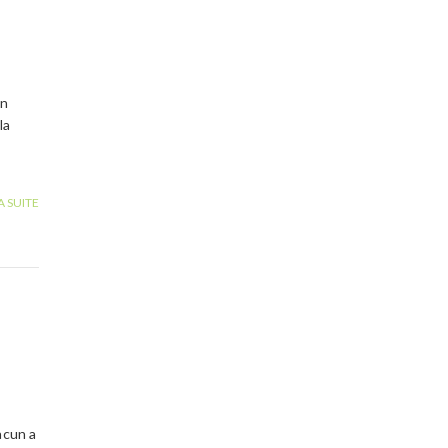
on
la
A SUITE
acun a