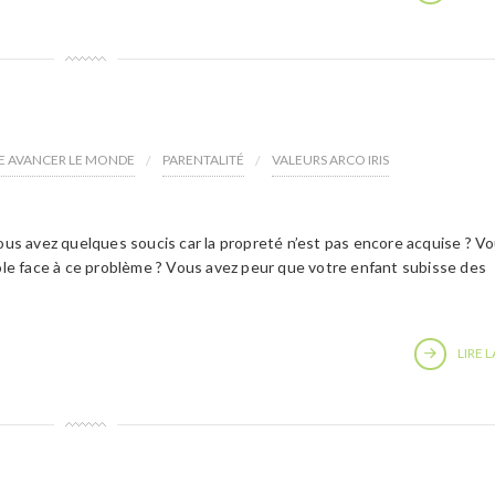
RE AVANCER LE MONDE
PARENTALITÉ
VALEURS ARCO IRIS
vous avez quelques soucis car la propreté n’est pas encore acquise ? V
cole face à ce problème ? Vous avez peur que votre enfant subisse des
LIRE L