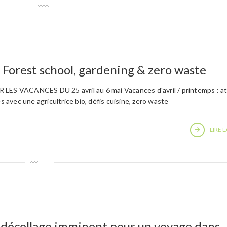
 Forest school, gardening & zero waste
 VACANCES DU 25 avril au 6 mai Vacances d'avril / printemps : at
es avec une agricultrice bio, défis cuisine, zero waste
LIRE L
2 décollage imminent pour un voyage dans