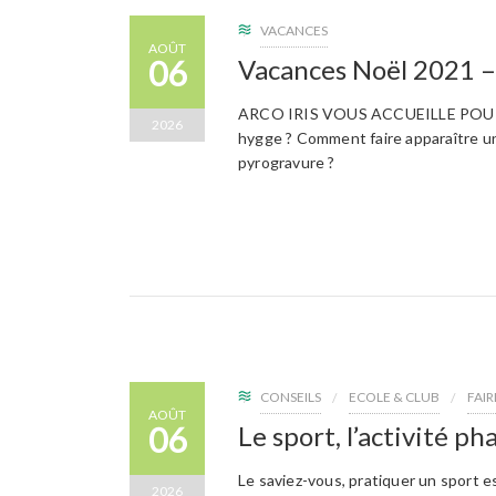
VACANCES
AOÛT
06
Vacances Noël 2021 –
ARCO IRIS VOUS ACCUEILLE POUR 
2026
hygge ? Comment faire apparaître un
pyrogravure ?
CONSEILS
ECOLE & CLUB
FAI
AOÛT
06
Le sport, l’activité p
Le saviez-vous, pratiquer un sport e
2026