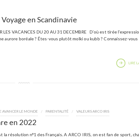
 Voyage en Scandinavie
LES VACANCES DU 20 AU 31 DECEMBRE D’où est tirée l'expressi
e aurore boréale ? Êtes-vous plutôt molki ou kubb ? Connaissez-vous 
LIRE L
RE AVANCER LE MONDE
PARENTALITÉ
VALEURS ARCO IRIS
hare en 2022
st la résolution n°1 des Français. A ARCO IRIS, on est fan de sport, ch