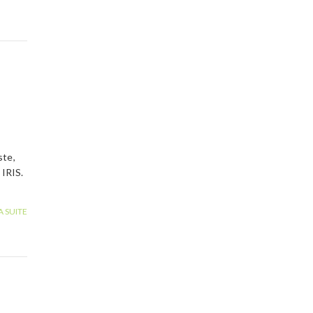
ste,
 IRIS.
A SUITE