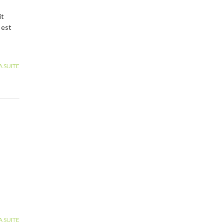
it
 est
A SUITE
A SUITE