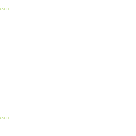
A SUITE
?
s
A SUITE