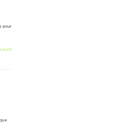
s pour
A SUITE
 que
s