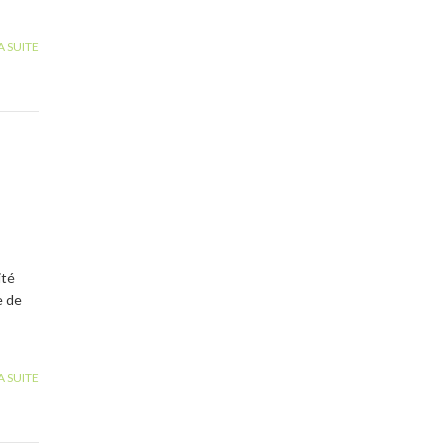
A SUITE
ité
e de
A SUITE