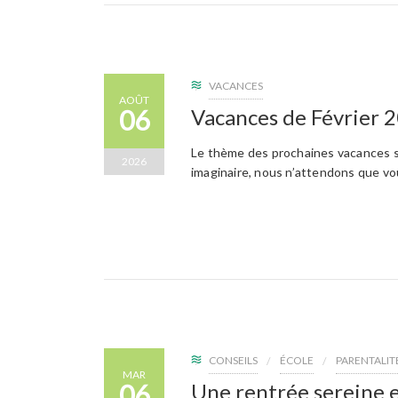
VACANCES
AOÛT
06
Vacances de Février 
Le thème des prochaines vacances se
2026
imaginaire, nous n’attendons que vo
CONSEILS
ÉCOLE
PARENTALIT
MAR
06
Une rentrée sereine e