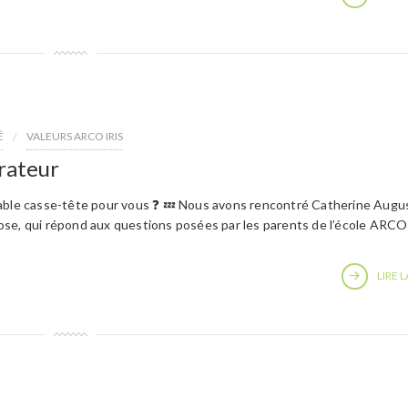
É
VALEURS ARCO IRIS
rateur
table casse-tête pour vous ❓ 💤 Nous avons rencontré Catherine Augu
se, qui répond aux questions posées par les parents de l’école ARCO
LIRE L