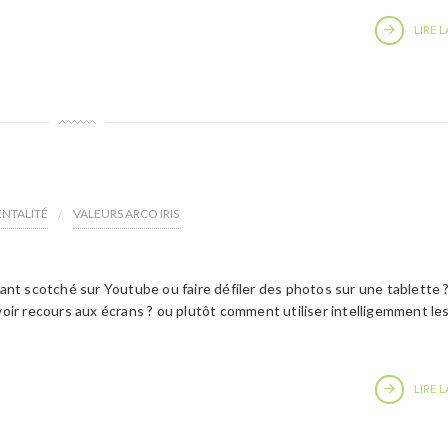
LIRE L
ENTALITÉ
VALEURS ARCO IRIS
nfant scotché sur Youtube ou faire défiler des photos sur une tablette 
r recours aux écrans ? ou plutôt comment utiliser intelligemment le
LIRE L