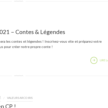
2021 – Contes & Légendes
ra les contes et légendes ! Inscrivez-vous vite et préparez votre
us pour créer notre propre conte !
LIRE L
É
VALEURS ARCO IRIS
n CP !